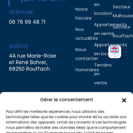
en
Secteur
Notre
TÉLÉPHONE
location
Mulhous
histoire
06 76 99 48 71
Appartements
Secteur
Nos
en vente
Rouffach
actualités
Appartements
ADRESSE
Nous
en location
4A rue Marie-Rose
contacter
et René Bohrer,
Terrains
68250 Rouffach
Honoraires
en
vente
Tous
Gérer le consentement
nos
biens
Pour offrir les meilleures expériences, nous utilisons des
technologies telles que les cookies pour stocker et/ou accéder aux
informations des appareils. Le fait de consentir à ces technologies
nous permettra de traiter des données telles que le comportement
de navigation ou les ID uniques sur ce site. Le fait de ne pas