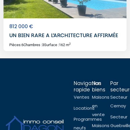
812 000 €
UN BIEN RARE A L’ARCHITECTURE AFFIRMÉE
2
Pièces:
6
Chambres :
3
Surface :
162 m
Navigation
Nos
Par
rapide
biens
secteur
Ventes
Maisons
Secteur
en
Cernay
Locations
vente
Secteur
Programmes
Maisons
Guebwill
neufs