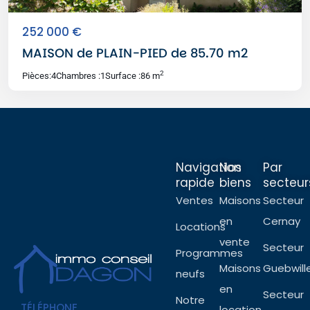
252 000 €
MAISON de PLAIN-PIED de 85.70 m2
2
Pièces:
4
Chambres :
1
Surface :
86 m
Navigation
Nos
Par
rapide
biens
secteur
Ventes
Maisons
Secteur
en
Cernay
Locations
vente
Secteur
Programmes
Maisons
Guebwill
neufs
en
Secteur
Notre
TÉLÉPHONE
location