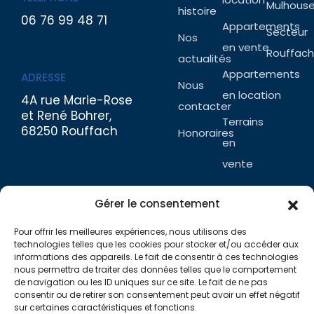
Mulhous
histoire
06 76 99 48 71
Appartements
Secteur
Nos
en vente
Rouffach
actualités
Appartements
ADRESSE
Nous
en location
4A rue Marie-Rose
contacter
et René Bohrer,
Terrains
68250 Rouffach
Honoraires
en
vente
Tous
Gérer le consentement
nos
biens
Pour offrir les meilleures expériences, nous utilisons des
technologies telles que les cookies pour stocker et/ou accéder aux
informations des appareils. Le fait de consentir à ces technologies
nous permettra de traiter des données telles que le comportement
de navigation ou les ID uniques sur ce site. Le fait de ne pas
consentir ou de retirer son consentement peut avoir un effet négatif
sur certaines caractéristiques et fonctions.
Partenaires
Dagon Résidences
ACC Shop